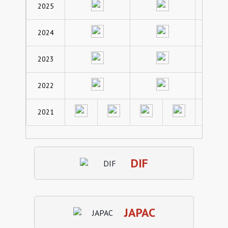
2025
2024
2023
2022
2021
DIF
1er
2do
3er
4to
JAPAC
Ejercicio
Trim.
Trim.
Trim.
Trim.