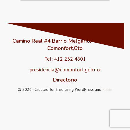
2025
1er
Ejercicio
2do Trim.
3er Trim.
Trim.
2024
2025
2023
Camino Real #4 Barrio Melgarito CP 38200
Comonfort,Gto
2024
2022
Tel: 412 232 4801
2023
presidencia@comonfort.gob.mx
2022
Directorio
2021
© 2026 . Created for free using WordPress and
Kubio
2020
2019